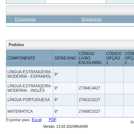
Encomenda
Distribuição
Pedidos
CÓDIGO
CÓDIGO
CÓD
COMPONENTE
SÉRIE/ANO
LIVRO
OPÇÃO
OPÇ
ESCOLHIDO
1
2
LÍNGUA ESTRANGEIRA
9°
MODERNA - ESPANHOL
LÍNGUA ESTRANGEIRA
9°
27394C4427
MODERNA - INGLÊS
LÍNGUA PORTUGUESA
9°
27451C0127
MATEMATICA
9°
27468C0227
Exportar para:
Excel
PDF
6
Versão: 13.02.2020#fc6495