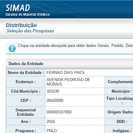
Distribuição
Seleção das Pesquisas
Clique na entidade desejada para obter dados Gerais, Pedido, Dis
Dados da Entidade
Nome da Entidade :
FERNAO DIAS PAES
AVENIDA PEDROSO DE
Endereço :
Complemento
MORAIS
Cód.Município :
355030
Município :
Tipo Localiza
CEP :
05420000
:
Sequencial
000000197950
Origem Dados
Entidade:
Ano :
2016
DDD :
Programa :
PNLD
Indígena :