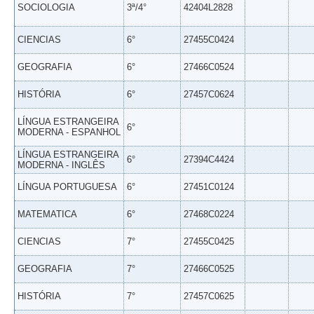
SOCIOLOGIA
3ª/4°
42404L2828
CIENCIAS
6°
27455C0424
GEOGRAFIA
6°
27466C0524
HISTÓRIA
6°
27457C0624
LÍNGUA ESTRANGEIRA
6°
MODERNA - ESPANHOL
LÍNGUA ESTRANGEIRA
6°
27394C4424
MODERNA - INGLÊS
LÍNGUA PORTUGUESA
6°
27451C0124
MATEMATICA
6°
27468C0224
CIENCIAS
7°
27455C0425
GEOGRAFIA
7°
27466C0525
HISTÓRIA
7°
27457C0625