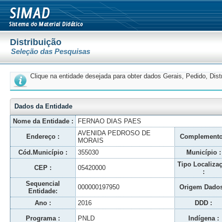
Distribuição
Seleção das Pesquisas
Clique na entidade desejada para obter dados Gerais, Pedido, Dis
Dados da Entidade
Nome da Entidade :
FERNAO DIAS PAES
AVENIDA PEDROSO DE
Endereço :
Complemento
MORAIS
Cód.Município :
355030
Município :
Tipo Localiza
CEP :
05420000
:
Sequencial
000000197950
Origem Dados
Entidade:
Ano :
2016
DDD :
Programa :
PNLD
Indígena :