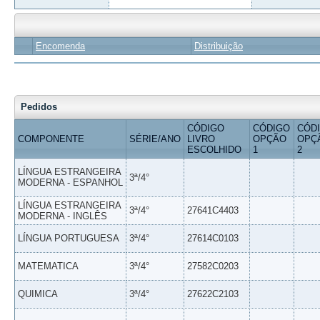
Encomenda
Distribuição
Pedidos
CÓDIGO
CÓDIGO
CÓD
COMPONENTE
SÉRIE/ANO
LIVRO
OPÇÃO
OPÇ
ESCOLHIDO
1
2
LÍNGUA ESTRANGEIRA
3ª/4°
MODERNA - ESPANHOL
LÍNGUA ESTRANGEIRA
3ª/4°
27641C4403
MODERNA - INGLÊS
LÍNGUA PORTUGUESA
3ª/4°
27614C0103
MATEMATICA
3ª/4°
27582C0203
QUIMICA
3ª/4°
27622C2103