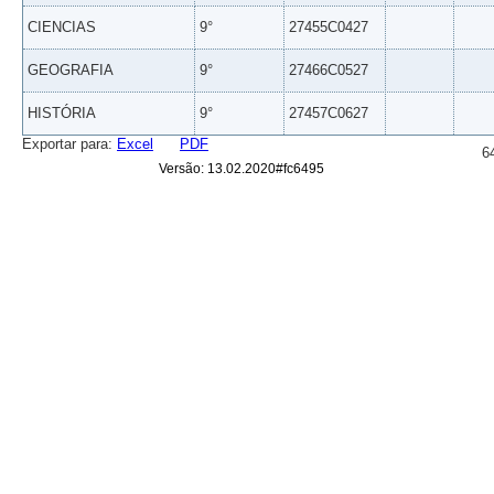
CIENCIAS
9°
27455C0427
GEOGRAFIA
9°
27466C0527
HISTÓRIA
9°
27457C0627
Exportar para:
Excel
PDF
6
Versão: 13.02.2020#fc6495