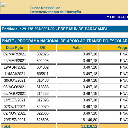
Fundo Nacional de
Desenvolvimento da Educação
:: LIBERAÇÕ
Entidade..: 29.138.294/0001-02 - PREF MUN DE PARACAMBI
PNATE - PROGRAMA NACIONAL DE APOIO AO TRANSP DO ESCOLAR
Data Pgto
OB
Valor
Prog
09/MAR/2021
802025
3.497,18
PNA
22/MAR/2021
802208
3.497,18
PNA
19/ABR/2021
804082
3.497,18
PNA
11/MAI/2021
805811
3.497,18
PNA
30/JUN/2021
810488
3.497,18
PNA
03/AGO/2021
813353
3.497,18
PNA
05/AGO/2021
814263
3.497,18
PNA
14/SET/2021
817895
3.497,18
PNA
07/OUT/2021
820979
3.497,18
PNA
09/NOV/2021
822886
3.497,10
PNA
20/DEZ/2021
828506
18.146,80
PNA
Total:
53.118,52