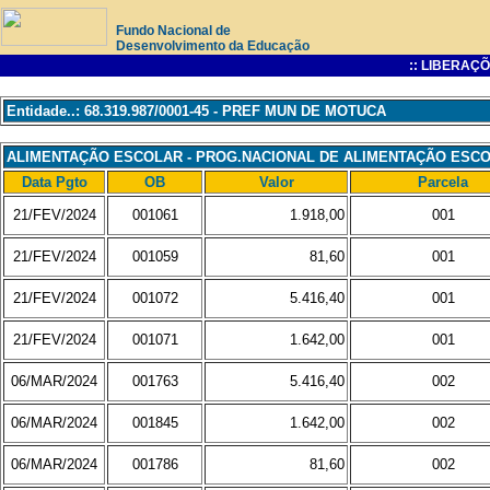
Fundo Nacional de
Desenvolvimento da Educação
:: LIBERAÇÕ
Entidade..: 68.319.987/0001-45 - PREF MUN DE MOTUCA
ALIMENTAÇÃO ESCOLAR - PROG.NACIONAL DE ALIMENTAÇÃO ESC
Data Pgto
OB
Valor
Parcela
21/FEV/2024
001061
1.918,00
001
21/FEV/2024
001059
81,60
001
21/FEV/2024
001072
5.416,40
001
21/FEV/2024
001071
1.642,00
001
06/MAR/2024
001763
5.416,40
002
06/MAR/2024
001845
1.642,00
002
06/MAR/2024
001786
81,60
002