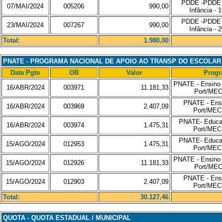
PDDE -PDDE B
07/MAI/2024
005206
990,00
Infância - 
PDDE -PDDE B
23/MAI/2024
007267
990,00
Infância - 
Total:
1.980,00
PNATE - PROGRAMA NACIONAL DE APOIO AO TRANSP DO ESCOLAR
Data Pgto
OB
Valor
Prog
PNATE - Ensino 
16/ABR/2024
003971
11.181,33
Port/MEC
PNATE - Ensi
16/ABR/2024
003969
2.407,09
Port/MEC 
PNATE- Educaçã
16/ABR/2024
003974
1.475,31
Port/MEC 
PNATE- Educaçã
15/AGO/2024
012953
1.475,31
Port/MEC 
PNATE - Ensino 
15/AGO/2024
012926
11.181,33
Port/MEC
PNATE - Ensi
15/AGO/2024
012903
2.407,09
Port/MEC 
Total:
30.127,46
QUOTA - QUOTA ESTADUAL / MUNICIPAL