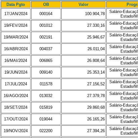
Data Pgto
OB
Valor
Prog
Salário-Educaç
17/JAN/2024
000164
100.904,78
Estado/Mu
Salário-Educaç
19/FEV/2024
001012
27.330,16
Estado/Mu
Salário-Educaç
19/MAR/2024
002191
25.946,67
Estado/Mu
Salário-Educaç
16/ABR/2024
004037
26.011,04
Estado/Mu
Salário-Educaç
16/MAI/2024
006865
26.808,64
Estado/Mu
Salário-Educaç
19/JUN/2024
009140
25.353,14
Estado/Mu
Salário-Educaç
17/JUL/2024
011578
27.156,52
Estado/Mu
Salário-Educaç
16/AGO/2024
013032
27.379,78
Estado/Mu
Salário-Educaç
18/SET/2024
015819
29.860,68
Estado/Mu
Salário-Educaç
17/OUT/2024
019044
26.165,26
Estado/Mu
Salário-Educaç
19/NOV/2024
022200
27.394,26
Estado/Mu