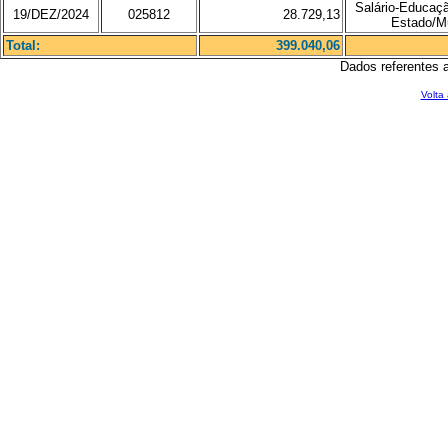
Salário-Educaç
19/DEZ/2024
025812
28.729,13
Estado/Mu
Total:
399.040,06
Dados referentes 
Volta