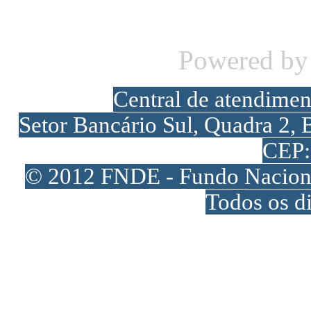
Powered b
Central de atendime
Setor Bancário Sul, Quadra 2, 
CEP:
© 2012 FNDE - Fundo Naciona
Todos os di