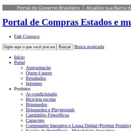
Portal do Governo Brasileiro
Atualize sua Barra 
Portal de Compras
Estados e mu
Fale Conosco
Busca avançada
Buscar
Início
Portal
Apresentação
Quem é quem
Resultados
Informes
Produtos
Ar-condicionado
Bicicleta escolar
Brinquedos
Brinquedos e Playgrounds
Caminhões Frigoríficos
Capacetes
Computador Interativo e Lousa Digital (Projetor Proinfo)
Escolas do Proinfância - Metodologia Inovadora