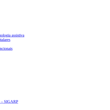
ologia assistiva
talares
ncionais
ço – SIGARP