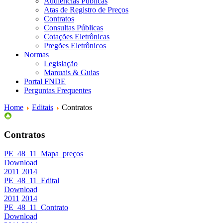
Audiências Públicas
Atas de Registro de Preços
Contratos
Consultas Públicas
Cotações Eletrônicas
Pregões Eletrônicos
Normas
Legislação
Manuais & Guias
Portal FNDE
Perguntas Frequentes
Home
Editais
Contratos
Contratos
PE_48_11_Mapa_preços
Download
2011
2014
PE_48_11_Edital
Download
2011
2014
PE_48_11_Contrato
Download