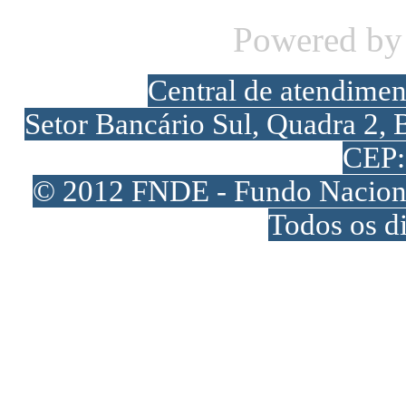
Powered b
Central de atendime
Setor Bancário Sul, Quadra 2, 
CEP:
© 2012 FNDE - Fundo Naciona
Todos os di