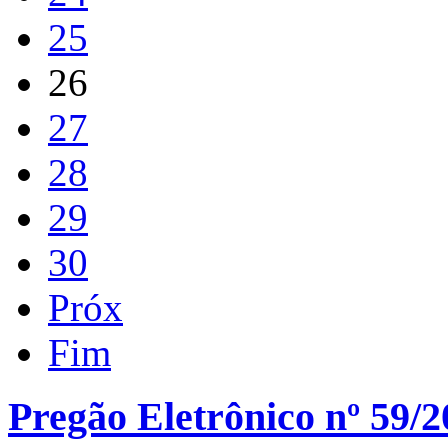
25
26
27
28
29
30
Próx
Fim
Pregão Eletrônico nº 59/