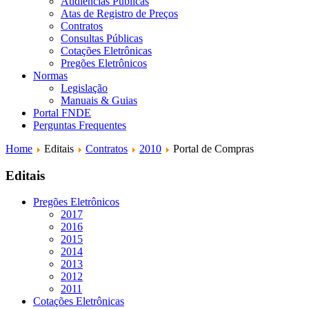
Audiências Públicas
Atas de Registro de Preços
Contratos
Consultas Públicas
Cotações Eletrônicas
Pregões Eletrônicos
Normas
Legislação
Manuais & Guias
Portal FNDE
Perguntas Frequentes
Home
Editais
Contratos
2010
Portal de Compras
Editais
Pregões Eletrônicos
2017
2016
2015
2014
2013
2012
2011
Cotações Eletrônicas