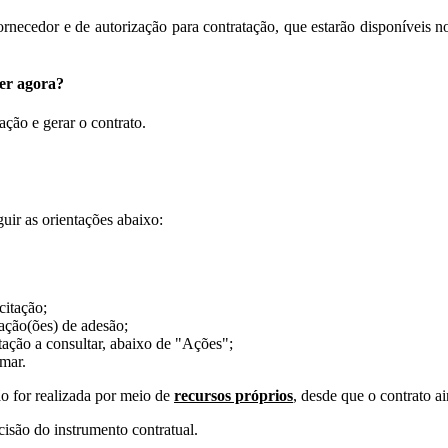
 fornecedor e de autorização para contratação, que estarão disponíve
er agora?
ção e gerar o contrato.
uir as orientações abaixo:
citação;
tação(ões) de adesão;
itação a consultar, abaixo de "Ações";
rmar.
 for realizada por meio de
recursos próprios
, desde que o contrato a
cisão do instrumento contratual.