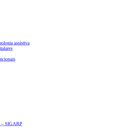
ologia assistiva
talares
ncionais
ço – SIGARP