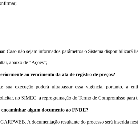
onfirmar;
mar. Caso não sejam informados parâmetros o Sistema disponibilizará li
ultar, abaixo de "Ações";
teriormente ao vencimento da ata de registro de preços?
a: sua execução poderá ultrapassar essa vigência, portanto, a en
olicitar, no SIMEC, a reprogramação do Termo de Compromisso para trans
m de encaminhar algum documento ao FNDE?
a SIGARPWEB. A documentação resultante do processo será inserida nest