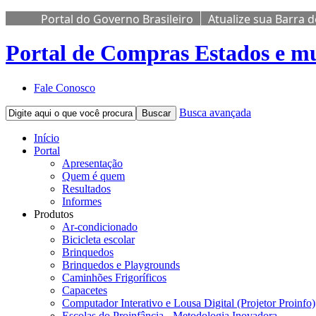
Portal do Governo Brasileiro
Atualize sua Barra 
Portal de Compras
Estados e mu
Fale Conosco
Busca avançada
Buscar
Início
Portal
Apresentação
Quem é quem
Resultados
Informes
Produtos
Ar-condicionado
Bicicleta escolar
Brinquedos
Brinquedos e Playgrounds
Caminhões Frigoríficos
Capacetes
Computador Interativo e Lousa Digital (Projetor Proinfo)
Escolas do Proinfância - Metodologia Inovadora