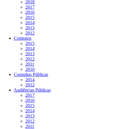
2018
2017
2016
2015
2014
2013
2012
Contratos
2015
2014
2013
2012
2011
2010
Consultas Públicas
2014
2012
Audiências Públicas
2017
2016
2015
2014
2013
2012
2011