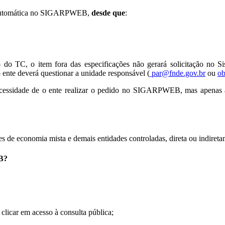
o automática no SIGARPWEB,
desde que
:
do TC, o item fora das especificações não gerará solicitação no S
nte deverá questionar a unidade responsável (
par@fnde.gov.br
ou
ob
 necessidade de o ente realizar o pedido no SIGARPWEB, mas apenas 
es de economia mista e demais entidades controladas, direta ou indiret
B?
 clicar em acesso à consulta pública;