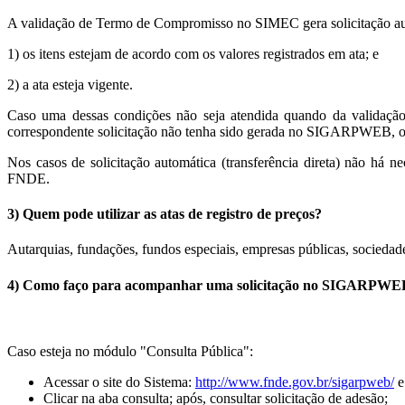
A validação de Termo de Compromisso no SIMEC gera solicitaçã
1) os itens estejam de acordo com os valores registrados em ata; e
2) a ata esteja vigente.
Caso uma dessas condições não seja atendida quando da validação 
correspondente solicitação não tenha sido gerada no SIGARPWEB, o e
Nos casos de solicitação automática (transferência direta) não há
FNDE.
3) Quem pode utilizar as atas de registro de preços?
Autarquias, fundações, fundos especiais, empresas públicas, sociedad
4) Como faço para acompanhar uma solicitação no SIGARPWE
Caso esteja no módulo "Consulta Pública":
Acessar o site do Sistema:
http://www.fnde.gov.br/sigarpweb/
e
Clicar na aba consulta; após, consultar solicitação de adesão;