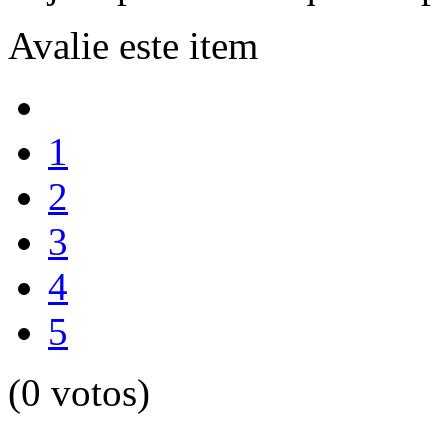
Avalie este item
1
2
3
4
5
(0 votos)