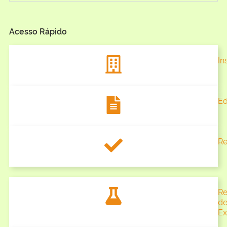
Acesso Rápido
In
Ed
Re
Re
d
Ex