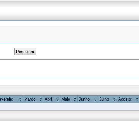
Pesquisar
evereiro
Março
Abril
Maio
Junho
Julho
Agosto