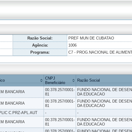
Razão Social:
PREF MUN DE CUBATAO
Agência:
1006
Programa:
C7 - PROG.NACIONAL DE ALIME
CNPJ
ico
Razão Social
Beneficiário
00.378.257/0001-
FUNDO NACIONAL DE DESE
M BANCARIA
81
DA EDUCACAO
00.378.257/0001-
FUNDO NACIONAL DE DESE
M BANCARIA
81
DA EDUCACAO
PLIC C.PRZ-APL.AUT
-
-
00.378.257/0001-
FUNDO NACIONAL DE DESE
M BANCARIA
81
DA EDUCACAO
00.378.257/0001-
FUNDO NACIONAL DE DESE