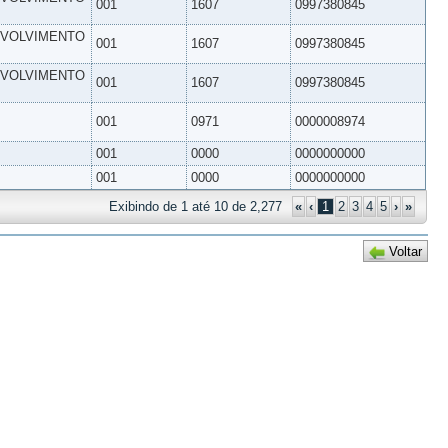
001
1607
0997380845
NVOLVIMENTO
001
1607
0997380845
NVOLVIMENTO
001
1607
0997380845
001
0971
0000008974
001
0000
0000000000
001
0000
0000000000
Exibindo de 1 até 10 de 2,277
«
‹
1
2
3
4
5
›
»
Voltar