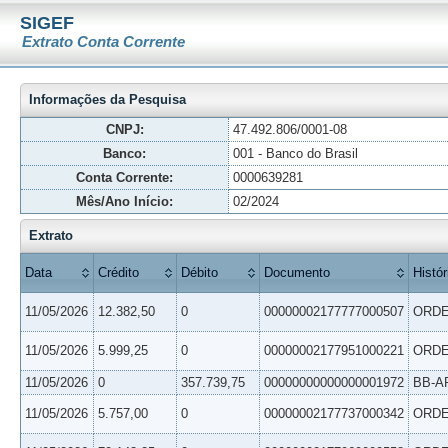
SIGEF
Extrato Conta Corrente
Informações da Pesquisa
CNPJ:
47.492.806/0001-08
Banco:
001 - Banco do Brasil
Conta Corrente:
0000639281
Mês/Ano Início:
02/2024
Extrato
Data
Crédito
Débito
Documento
Histór
11/05/2026
12.382,50
0
00000002177777000507
ORDE
11/05/2026
5.999,25
0
00000002177951000221
ORDE
11/05/2026
0
357.739,75
00000000000000001972
BB-A
11/05/2026
5.757,00
0
00000002177737000342
ORDE