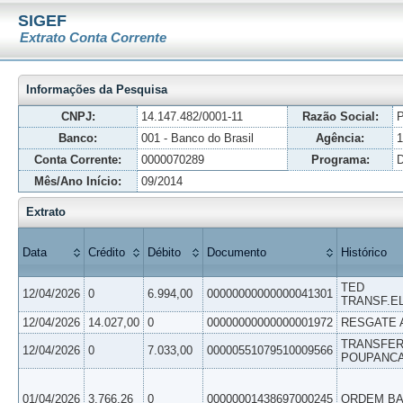
SIGEF
Extrato Conta Corrente
Informações da Pesquisa
CNPJ:
14.147.482/0001-11
Razão Social:
Banco:
001 - Banco do Brasil
Agência:
1
Conta Corrente:
0000070289
Programa:
Mês/Ano Início:
09/2014
Extrato
Data
Crédito
Débito
Documento
Histórico
TED
12/04/2026
0
6.994,00
00000000000000041301
TRANSF.E
12/04/2026
14.027,00
0
00000000000000001972
RESGATE 
TRANSFER
12/04/2026
0
7.033,00
00000551079510009566
POUPANC
01/04/2026
3.766,26
0
00000001438697000245
ORDEM BA