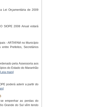
da Lei Orçamentária de 2009
 O SIOPE 2008 Anual estará
ipais - ARTAFAM no Município
ntre Prefeitos, Secretários
ordenado pela Assessoria aos
cípios do Estado do Maranhão
[Leia mais]
OPE poderá aderir a partir do
is]
8
e se empenhar as perdas do
Rio Grande do Sul vêm tendo