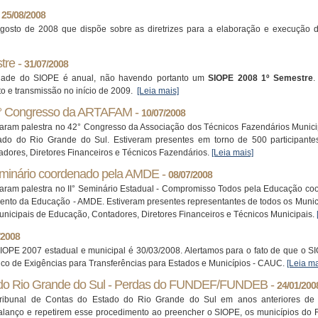
-
25/08/2008
agosto de 2008 que dispõe sobre as diretrizes para a elaboração e execução 
tre -
31/07/2008
idade do SIOPE é anual, não havendo portanto um
SIOPE 2008 1º Semestre
.
o e transmissão no início de 2009.
[Leia mais]
2° Congresso da ARTAFAM -
10/07/2008
raram palestra no 42° Congresso da Associação dos Técnicos Fazendários Munic
do do Rio Grande do Sul. Estiveram presentes em torno de 500 participantes e
dores, Diretores Financeiros e Técnicos Fazendários.
[Leia mais]
eminário coordenado pela AMDE -
08/07/2008
raram palestra no II° Seminário Estadual - Compromisso Todos pela Educação co
ento da Educação - AMDE. Estiveram presentes representantes de todos os Muni
 Municipais de Educação, Contadores, Diretores Financeiros e Técnicos Municipais.
/2008
OPE 2007 estadual e municipal é 30/03/2008. Alertamos para o fato de que o SI
co de Exigências para Transferências para Estados e Municípios - CAUC.
[Leia ma
 do Rio Grande do Sul - Perdas do FUNDEF/FUNDEB -
24/01/200
Tribunal de Contas do Estado do Rio Grande do Sul em anos anteriores d
ço e repetirem esse procedimento ao preencher o SIOPE, os municípios do 