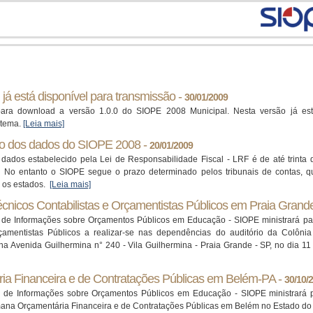
já está disponível para transmissão -
30/01/2009
para download a versão 1.0.0 do SIOPE 2008 Municipal. Nesta versão já estã
stema.
[Leia mais]
ão dos dados do SIOPE 2008 -
20/01/2009
dados estabelecido pela Lei de Responsabilidade Fiscal - LRF é de até trinta
o. No entanto o SIOPE segue o prazo determinado pelos tribunais de contas, q
a os estados.
[Leia mais]
nicos Contabilistas e Orçamentistas Públicos em Praia Grand
a de Informações sobre Orçamentos Públicos em Educação - SIOPE ministrará pa
rçamentistas Públicos a realizar-se nas dependências do auditório da Colônia
na Avenida Guilhermina n° 240 - Vila Guilhermina - Praia Grande - SP, no dia 
a Financeira e de Contratações Públicas em Belém-PA -
30/10/
a de Informações sobre Orçamentos Públicos em Educação - SIOPE ministrará p
ana Orçamentária Financeira e de Contratações Públicas em Belém no Estado d