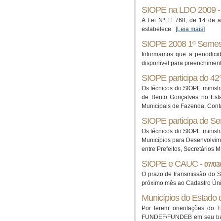
SIOPE na LDO 2009 
A Lei Nº 11.768, de 14 de 
estabelece:
[Leia mais]
SIOPE 2008 1º Semes
Informamos que a periodic
disponível para preenchiment
SIOPE participa do 4
Os técnicos do SIOPE minist
de Bento Gonçalves no Esta
Municipais de Fazenda, Conta
SIOPE participa de S
Os técnicos do SIOPE minist
Municípios para Desenvolvim
entre Prefeitos, Secretários
SIOPE e CAUC -
07/03
O prazo de transmissão do SI
próximo mês ao Cadastro Úni
Municípios do Estado
Por terem orientações do 
FUNDEF/FUNDEB em seu balan