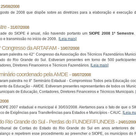
-
25/08/2008
agosto de 2008 que dispõe sobre as diretrizes para a elaboração e execução 
tre -
31/07/2008
idade do SIOPE é anual, não havendo portanto um
SIOPE 2008 1º Semestre
.
o e transmissão no início de 2009.
[Leia mais]
2° Congresso da ARTAFAM -
10/07/2008
raram palestra no 42° Congresso da Associação dos Técnicos Fazendários Munic
do do Rio Grande do Sul. Estiveram presentes em torno de 500 participantes e
dores, Diretores Financeiros e Técnicos Fazendários.
[Leia mais]
eminário coordenado pela AMDE -
08/07/2008
raram palestra no II° Seminário Estadual - Compromisso Todos pela Educação co
ento da Educação - AMDE. Estiveram presentes representantes de todos os Muni
 Municipais de Educação, Contadores, Diretores Financeiros e Técnicos Municipais.
/2008
OPE 2007 estadual e municipal é 30/03/2008. Alertamos para o fato de que o SI
co de Exigências para Transferências para Estados e Municípios - CAUC.
[Leia ma
 do Rio Grande do Sul - Perdas do FUNDEF/FUNDEB -
24/01/200
Tribunal de Contas do Estado do Rio Grande do Sul em anos anteriores d
ço e repetirem esse procedimento ao preencher o SIOPE, os municípios do 