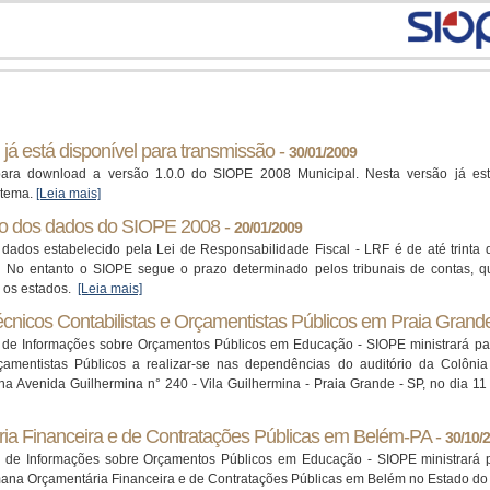
já está disponível para transmissão -
30/01/2009
para download a versão 1.0.0 do SIOPE 2008 Municipal. Nesta versão já estã
stema.
[Leia mais]
ão dos dados do SIOPE 2008 -
20/01/2009
dados estabelecido pela Lei de Responsabilidade Fiscal - LRF é de até trinta
o. No entanto o SIOPE segue o prazo determinado pelos tribunais de contas, q
a os estados.
[Leia mais]
nicos Contabilistas e Orçamentistas Públicos em Praia Grand
a de Informações sobre Orçamentos Públicos em Educação - SIOPE ministrará pa
rçamentistas Públicos a realizar-se nas dependências do auditório da Colônia
na Avenida Guilhermina n° 240 - Vila Guilhermina - Praia Grande - SP, no dia 
a Financeira e de Contratações Públicas em Belém-PA -
30/10/
a de Informações sobre Orçamentos Públicos em Educação - SIOPE ministrará p
ana Orçamentária Financeira e de Contratações Públicas em Belém no Estado d