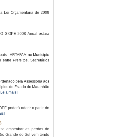
da Lei Orçamentária de 2009
 O SIOPE 2008 Anual estará
ipais - ARTAFAM no Município
ntre Prefeitos, Secretários
ordenado pela Assessoria aos
cípios do Estado do Maranhão
[Leia mais]
OPE poderá aderir a partir do
is]
8
e se empenhar as perdas do
Rio Grande do Sul vêm tendo