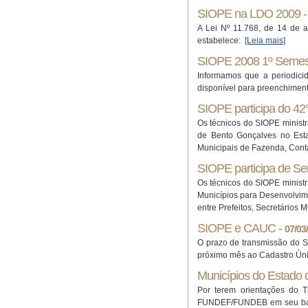
SIOPE na LDO 2009 
A Lei Nº 11.768, de 14 de 
estabelece:
[Leia mais]
SIOPE 2008 1º Semes
Informamos que a periodic
disponível para preenchiment
SIOPE participa do 4
Os técnicos do SIOPE minist
de Bento Gonçalves no Esta
Municipais de Fazenda, Conta
SIOPE participa de S
Os técnicos do SIOPE minist
Municípios para Desenvolvim
entre Prefeitos, Secretários
SIOPE e CAUC -
07/03
O prazo de transmissão do SI
próximo mês ao Cadastro Úni
Municípios do Estado
Por terem orientações do 
FUNDEF/FUNDEB em seu balan