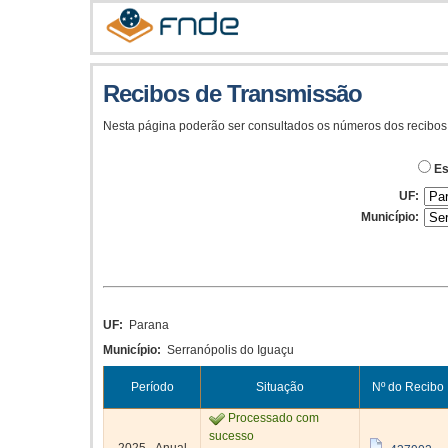
Recibos de Transmissão
Nesta página poderão ser consultados os números dos recibos
Es
UF:
Município:
UF:
Parana
Município:
Serranópolis do Iguaçu
Período
Situação
Nº do Recibo
Processado com
sucesso