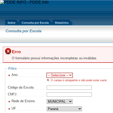
Sobre
Consulta por Escola
Relatórios
Consulta por Escola
Erro
O formulário possui informações incompletas ou inválidas.
Filtro
Ano:
O campo é obrigatório e não pode estar vazio
Código da Escola
CNPJ:
Rede de Ensino
UF