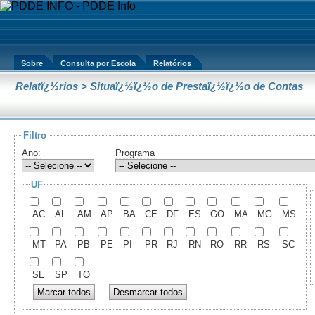
Sobre
Consulta por Escola
Relatórios
Relatï¿½rios > Situaï¿½ï¿½o de Prestaï¿½ï¿½o de Contas
Filtro
Ano:
Programa
UF
AC
AL
AM
AP
BA
CE
DF
ES
GO
MA
MG
MS
MT
PA
PB
PE
PI
PR
RJ
RN
RO
RR
RS
SC
SE
SP
TO
Marcar todos
Desmarcar todos