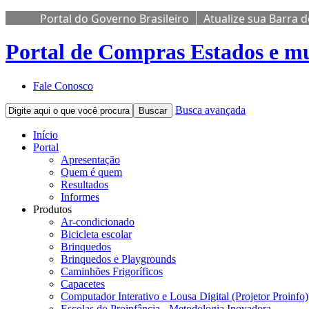
Portal do Governo Brasileiro
Atualize sua Barra 
Portal de Compras
Estados e mu
Fale Conosco
Busca avançada
Buscar
Início
Portal
Apresentação
Quem é quem
Resultados
Informes
Produtos
Ar-condicionado
Bicicleta escolar
Brinquedos
Brinquedos e Playgrounds
Caminhões Frigoríficos
Capacetes
Computador Interativo e Lousa Digital (Projetor Proinfo)
Escolas do Proinfância - Metodologia Inovadora