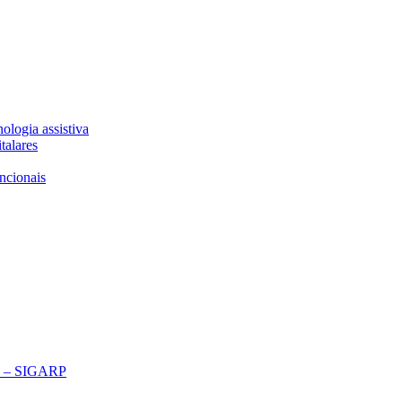
ologia assistiva
talares
ncionais
ço – SIGARP