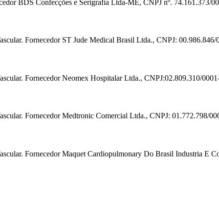
necedor BDS Confecções e Serigrafia Ltda-ME, CNPJ nº. 74.161.373/0
 Vascular. Fornecedor ST Jude Medical Brasil Ltda., CNPJ: 00.986.846/
e Vascular. Fornecedor Neomex Hospitalar Ltda., CNPJ:02.809.310/0001
 Vascular. Fornecedor Medtronic Comercial Ltda., CNPJ: 01.772.798/00
e Vascular. Fornecedor Maquet Cardiopulmonary Do Brasil Industria E