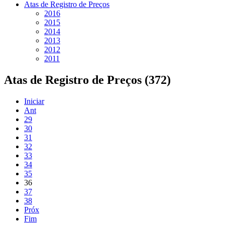
Atas de Registro de Preços
2016
2015
2014
2013
2012
2011
Atas de Registro de Preços (372)
Iniciar
Ant
29
30
31
32
33
34
35
36
37
38
Próx
Fim