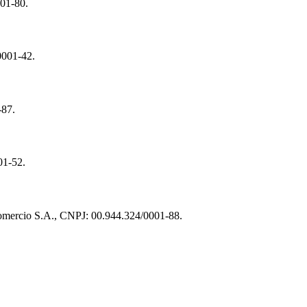
001-80.
0001-42.
-87.
01-52.
 Comercio S.A., CNPJ: 00.944.324/0001-88.