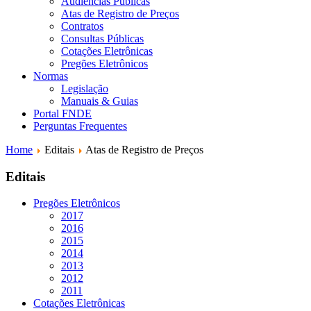
Audiências Públicas
Atas de Registro de Preços
Contratos
Consultas Públicas
Cotações Eletrônicas
Pregões Eletrônicos
Normas
Legislação
Manuais & Guias
Portal FNDE
Perguntas Frequentes
Home
Editais
Atas de Registro de Preços
Editais
Pregões Eletrônicos
2017
2016
2015
2014
2013
2012
2011
Cotações Eletrônicas