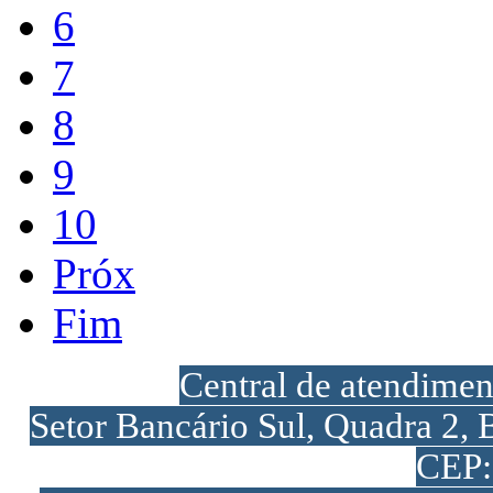
6
7
8
9
10
Próx
Fim
Central de atendime
Setor Bancário Sul, Quadra 2, 
CEP: