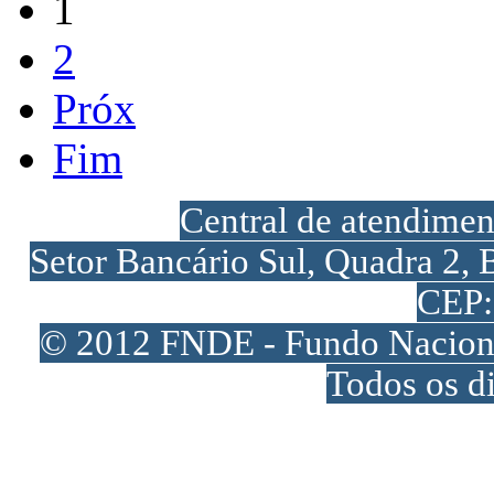
1
2
Próx
Fim
Central de atendime
Setor Bancário Sul, Quadra 2, 
CEP:
© 2012 FNDE - Fundo Naciona
Todos os di