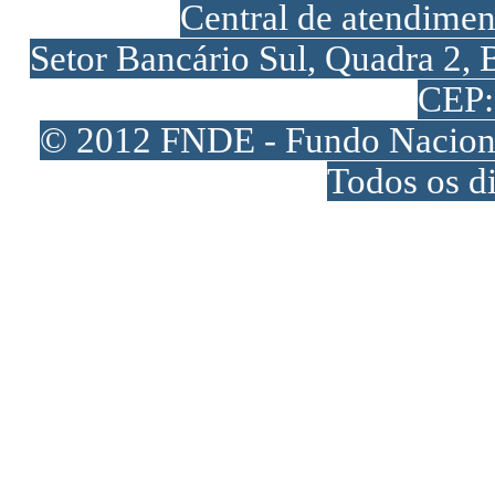
Central de atendime
Setor Bancário Sul, Quadra 2, 
CEP:
© 2012 FNDE - Fundo Naciona
Todos os di