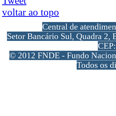
Tweet
voltar ao topo
Central de atendime
Setor Bancário Sul, Quadra 2, 
CEP:
© 2012 FNDE - Fundo Naciona
Todos os di