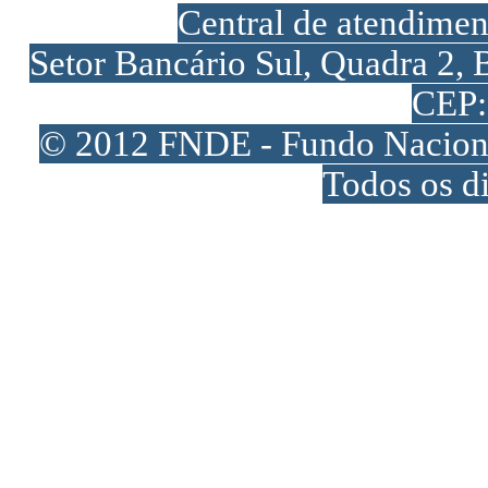
Central de atendime
Setor Bancário Sul, Quadra 2, 
CEP:
© 2012 FNDE - Fundo Naciona
Todos os di