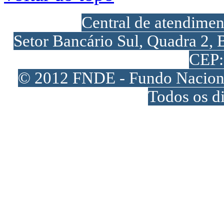
Central de atendime
Setor Bancário Sul, Quadra 2, 
CEP:
© 2012 FNDE - Fundo Naciona
Todos os di