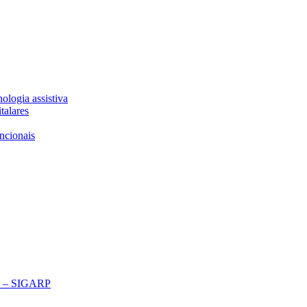
ologia assistiva
talares
ncionais
ço – SIGARP