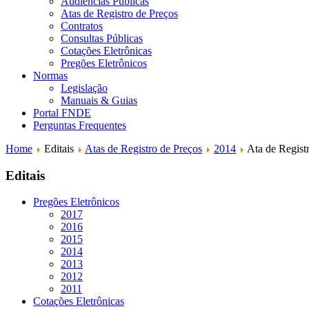
Audiências Públicas
Atas de Registro de Preços
Contratos
Consultas Públicas
Cotações Eletrônicas
Pregões Eletrônicos
Normas
Legislação
Manuais & Guias
Portal FNDE
Perguntas Frequentes
Home
Editais
Atas de Registro de Preços
2014
Ata de Regist
Editais
Pregões Eletrônicos
2017
2016
2015
2014
2013
2012
2011
Cotações Eletrônicas