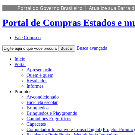
Portal do Governo Brasileiro
Atualize sua Barra 
Portal de Compras
Estados e mu
Fale Conosco
Busca avançada
Buscar
Início
Portal
Apresentação
Quem é quem
Resultados
Informes
Produtos
Ar-condicionado
Bicicleta escolar
Brinquedos
Brinquedos e Playgrounds
Caminhões Frigoríficos
Capacetes
Computador Interativo e Lousa Digital (Projetor Proinfo)
Escolas do Proinfância - Metodologia Inovadora