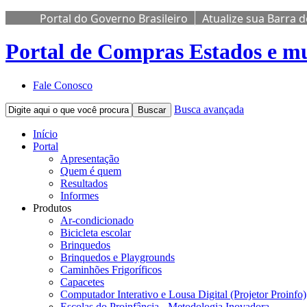
Portal do Governo Brasileiro
Atualize sua Barra 
Portal de Compras
Estados e mu
Fale Conosco
Busca avançada
Buscar
Início
Portal
Apresentação
Quem é quem
Resultados
Informes
Produtos
Ar-condicionado
Bicicleta escolar
Brinquedos
Brinquedos e Playgrounds
Caminhões Frigoríficos
Capacetes
Computador Interativo e Lousa Digital (Projetor Proinfo)
Escolas do Proinfância - Metodologia Inovadora