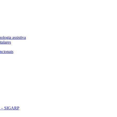
ologia assistiva
talares
ncionais
ço – SIGARP