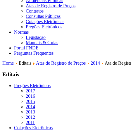
Audiências Públicas
Atas de Registro de Preços
Contratos
Consultas Públicas
Cotações Eletrônicas
Pregões Eletrônicos
Normas
Legislação
Manuais & Guias
Portal FNDE
Perguntas Frequentes
Home
Editais
Atas de Registro de Preços
2014
Ata de Regist
Editais
Pregões Eletrônicos
2017
2016
2015
2014
2013
2012
2011
Cotações Eletrônicas