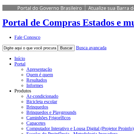
Portal do Governo Brasileiro
Atualize sua Barra 
Portal de Compras
Estados e mu
Fale Conosco
Busca avançada
Buscar
Início
Portal
Apresentação
Quem é quem
Resultados
Informes
Produtos
Ar-condicionado
Bicicleta escolar
Brinquedos
Brinquedos e Playgrounds
Caminhões Frigoríficos
Capacetes
Computador Interativo e Lousa Digital (Projetor Proinfo)
Escolas do Proinfância - Metodologia Inovadora