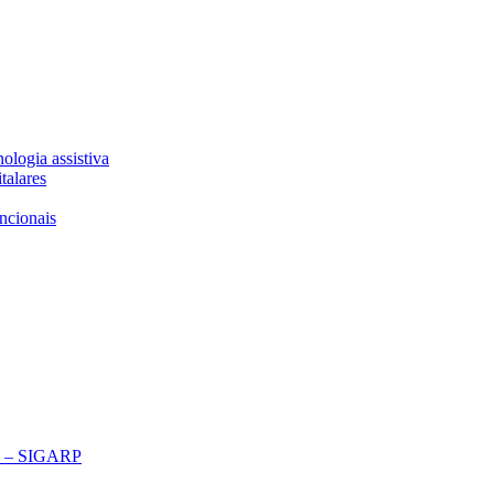
ologia assistiva
talares
ncionais
ço – SIGARP