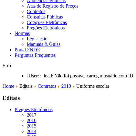
Audiências Públicas
Atas de Registro de Preços
Contratos
Consultas Públicas
Cotações Eletrônicas
Pregões Eletrônicos
Normas
Legislação
Manuais & Guias
Portal FNDE
Perguntas Frequentes
Erro
JUser: :_load: Não foi possível carregar usuário com ID:
Home
Editais
Contratos
2010
Uniforme escolar
Editais
Pregões Eletrônicos
2017
2016
2015
2014