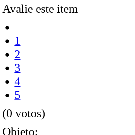
Avalie este item
1
2
3
4
5
(0 votos)
Objeto: