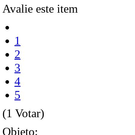
Avalie este item
1
2
3
4
5
(1 Votar)
Objeto: