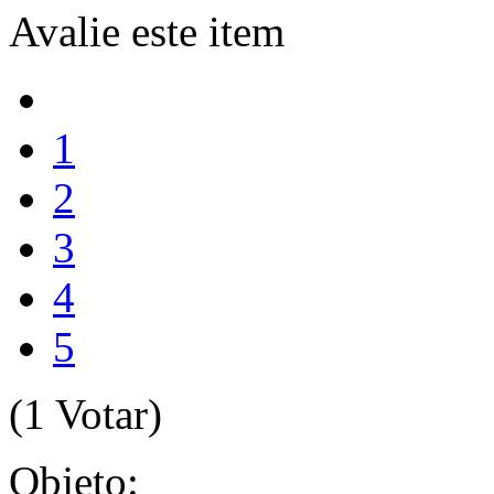
Avalie este item
1
2
3
4
5
(1 Votar)
Objeto: