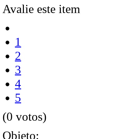
Avalie este item
1
2
3
4
5
(0 votos)
Objeto: