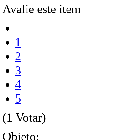
Avalie este item
1
2
3
4
5
(1 Votar)
Objeto: