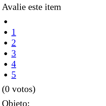
Avalie este item
1
2
3
4
5
(0 votos)
Objeto: