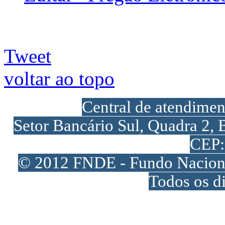
Tweet
voltar ao topo
Central de atendime
Setor Bancário Sul, Quadra 2, 
CEP:
© 2012 FNDE - Fundo Naciona
Todos os di