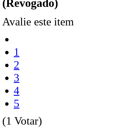
(Revogado)
Avalie este item
1
2
3
4
5
(1 Votar)