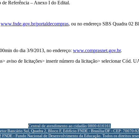
 de Referência – Anexo I do Edital.
e
www.fnde.gov.br/portaldecompras
, ou no endereço SBS Quadra 02 Blo
0h00min do dia 3/9/2013, no endereço:
www.comprasnet.gov.br
.
tas> aviso de licitações> inserir número da licitação> selecionar 
Central de atendimento ao cidadão 0800-616161
etor Bancário Sul, Quadra 2, Bloco F, Edifício FNDE - Brasília/DF - CEP: 70070-9
 FNDE - Fundo Nacional de Desenvolvimento da Educação. Todos os direitos rese