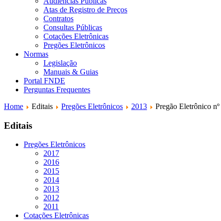
Audiências Públicas
Atas de Registro de Preços
Contratos
Consultas Públicas
Cotações Eletrônicas
Pregões Eletrônicos
Normas
Legislação
Manuais & Guias
Portal FNDE
Perguntas Frequentes
Home
Editais
Pregões Eletrônicos
2013
Pregão Eletrônico nº
Editais
Pregões Eletrônicos
2017
2016
2015
2014
2013
2012
2011
Cotações Eletrônicas