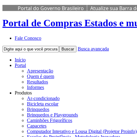
Portal do Governo Brasileiro
Atualize sua Barra 
Portal de Compras
Estados e mu
Fale Conosco
Busca avançada
Buscar
Início
Portal
Apresentação
Quem é quem
Resultados
Informes
Produtos
Ar-condicionado
Bicicleta escolar
Brinquedos
Brinquedos e Playgrounds
Caminhões Frigoríficos
Capacetes
Computador Interativo e Lousa Digital (Projetor Proinfo)
Escolas do Proinfância - Metodologia Inovadora