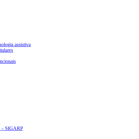
ologia assistiva
talares
ncionais
ço – SIGARP