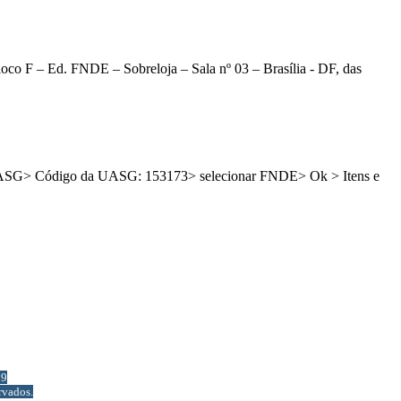
co F – Ed. FNDE – Sobreloja – Sala nº 03 – Brasília - DF, das
Cód. UASG> Código da UASG: 153173> selecionar FNDE> Ok > Itens e
29
rvados.