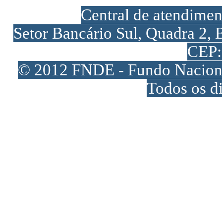
Central de atendime
Setor Bancário Sul, Quadra 2, 
CEP:
© 2012 FNDE - Fundo Naciona
Todos os di