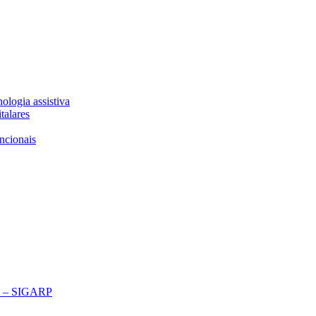
ologia assistiva
talares
ncionais
ço – SIGARP