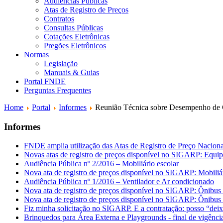
Audiências Públicas
Atas de Registro de Preços
Contratos
Consultas Públicas
Cotações Eletrônicas
Pregões Eletrônicos
Normas
Legislação
Manuais & Guias
Portal FNDE
Perguntas Frequentes
Home
Portal
Informes
Reunião Técnica sobre Desempenho de C
Informes
FNDE amplia utilização das Atas de Registro de Preço Naciona
Novas atas de registro de preços disponível no SIGARP: Equip
Audiência Pública nº 2/2016 – Mobiliário escolar
Nova ata de registro de preços disponível no SIGARP: Mobili
Audiência Pública nº 1/2016 – Ventilador e Ar condicionado
Nova ata de registro de preços disponível no SIGARP: Ônibus
Nova ata de registro de preços disponível no SIGARP: Ônib
Fiz minha solicitação no SIGARP. E a contratação: posso “deix
Brinquedos para Área Externa e Playgrounds - final de vigênc