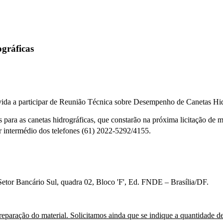
gráficas
a a participar de Reunião Técnica sobre Desempenho de Canetas Hid
para as canetas hidrográficas, que constarão na próxima licitação de ma
r intermédio dos telefones (61) 2022-5292/4155.
or Bancário Sul, quadra 02, Bloco 'F', Ed. FNDE – Brasília/DF.
reparação do material
. Solicitamos ainda que se indique
a quantidade de