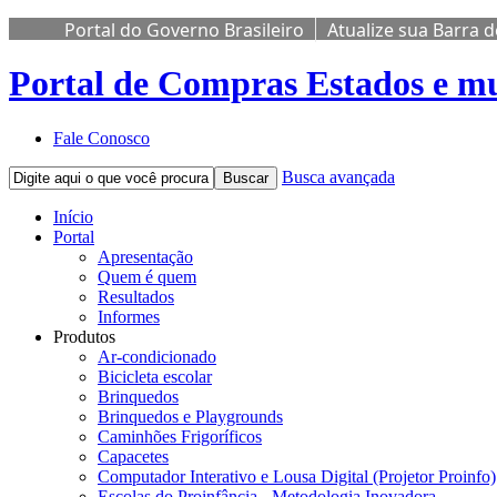
Portal do Governo Brasileiro
Atualize sua Barra 
Portal de Compras
Estados e mu
Fale Conosco
Busca avançada
Buscar
Início
Portal
Apresentação
Quem é quem
Resultados
Informes
Produtos
Ar-condicionado
Bicicleta escolar
Brinquedos
Brinquedos e Playgrounds
Caminhões Frigoríficos
Capacetes
Computador Interativo e Lousa Digital (Projetor Proinfo)
Escolas do Proinfância - Metodologia Inovadora