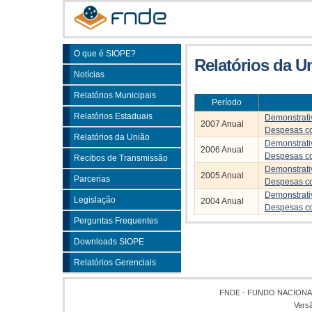
O que é SIOPE?
Relatórios da U
Notícias
Relatórios Municipais
Período
Relatórios Estaduais
Demonstrati
2007 Anual
Despesas c
Relatórios da União
Demonstrati
2006 Anual
Despesas c
Recibos de Transmissão
Demonstrati
2005 Anual
Parcerias
Despesas c
Demonstrati
Legislação
2004 Anual
Despesas c
Perguntas Frequentes
Downloads SIOPE
Relatórios Gerenciais
FNDE - FUNDO NACION
Vers