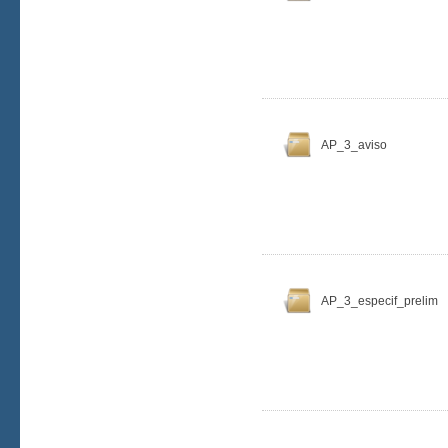
AP_3_aviso
AP_3_especif_prelim