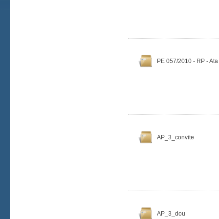
PE 057/2010 - RP - Ata
AP_3_convite
AP_3_dou