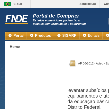
BRASIL
Simplifique!
Co
Portal de Compras
Estados e municípios podem fazer
pedidos com praticidade e segurança!
Portal
Produtos
SIGARP
Editais
Home
AP 06/2012 - Aviso - E
levantar subsídios 
equipamentos e ute
da educação básica
Distrito Federal.