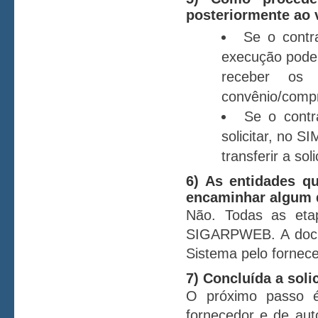
posteriormente ao 
Se o contra
execução poder
receber os 
convênio/comp
Se o cont
solicitar, no 
transferir a sol
6) As entidades q
encaminhar algum
Não. Todas as etap
SIGARPWEB. A docum
Sistema pelo fornece
7) Concluída a soli
O próximo passo é
fornecedor e de aut