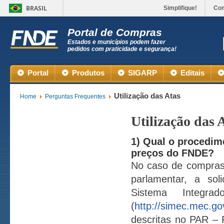
BRASIL
Simplifique!
Co
Portal de Compras
Estados e municípios podem fazer
pedidos com praticidade e segurança!
Portal
Produtos
SIGARP
Editais
Utilização das Atas
Home
Perguntas Frequentes
Utilização das 
1) Qual o procedime
preços do FNDE?
No caso de compras 
parlamentar, a sol
Sistema Integra
(
http://simec.mec.go
descritas no PAR – 