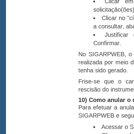
Clicar em
solicitação(ões
Clicar no "c
a consultar, ab
Justifica
Confirmar.
No SIGARPWEB, o ca
realizada por meio 
tenha sido gerado.
Frise-se que o ca
rescisão do instrume
10) Como anular o 
Para efetuar a anul
SIGARPWEB e seguir
Acessar o 