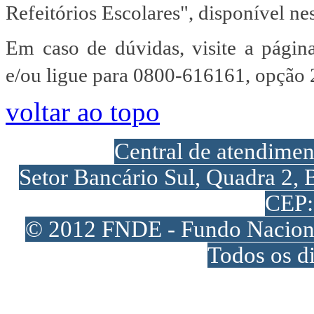
Refeitórios Escolares", disponível ne
Em caso de dúvidas, visite a págin
e/ou ligue para 0800-616161, opção 2
voltar ao topo
Central de atendime
Setor Bancário Sul, Quadra 2, 
CEP:
© 2012 FNDE - Fundo Naciona
Todos os di