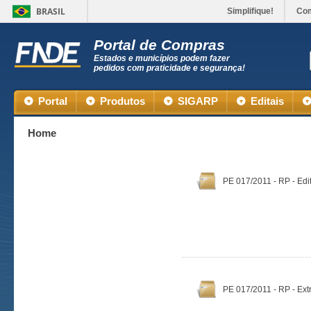
BRASIL
Simplifique!
Co
Portal de Compras
Estados e municípios podem fazer
pedidos com praticidade e segurança!
Portal
Produtos
SIGARP
Editais
Home
PE 017/2011 - RP - Edit
PE 017/2011 - RP - Extr