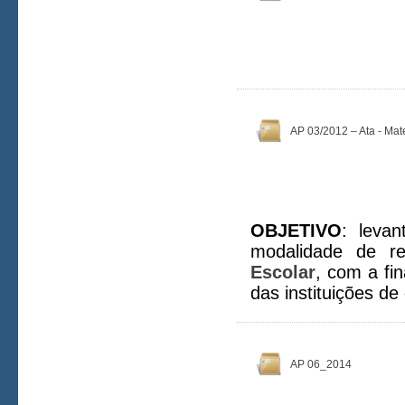
AP 03/2012 – Ata - Mate
OBJETIVO
: levan
modalidade de r
Escolar
, com a fi
das instituições de
AP 06_2014