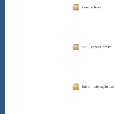
aviso tabletes
AP_2_especif_prelim
Tablet - publicação das