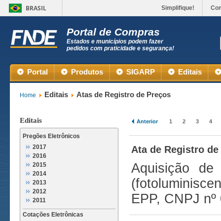
BRASIL
Simplifique!
Co
Portal de Compras
Estados e municípios podem fazer
pedidos com praticidade e segurança!
Portal
Produtos
SIGARP
Editais
Editais
Atas de Registro de Preços
Home
Editais
Anterior
1
2
3
4
Pregões Eletrônicos
2017
Ata de Registro de
2016
Aquisição de 
2015
2014
(fotoluminisce
2013
2012
EPP, CNPJ nº 
2011
Cotações Eletrônicas