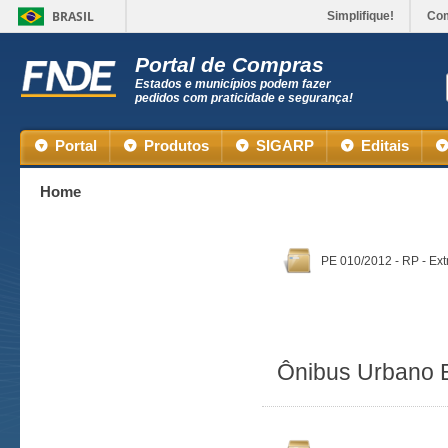
BRASIL
Simplifique!
Co
Portal de Compras
Estados e municípios podem fazer
pedidos com praticidade e segurança!
Portal
Produtos
SIGARP
Editais
Home
PE 010/2012 - RP - Ext
Ônibus Urbano E