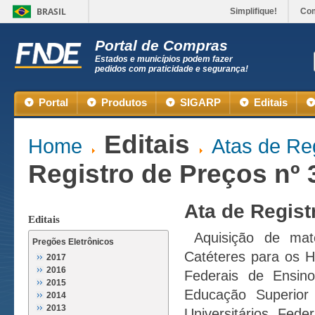
BRASIL
Simplifique!
Co
Portal de Compras
Estados e municípios podem fazer
pedidos com praticidade e segurança!
Portal
Produtos
SIGARP
Editais
Editais
Home
Atas de Re
Registro de Preços nº 
Ata de Regist
Editais
Aquisição de mate
Pregões Eletrônicos
Catéteres para os Ho
2017
2016
Federais de Ensino
2015
Educação Superior
2014
2013
Universitários Fed